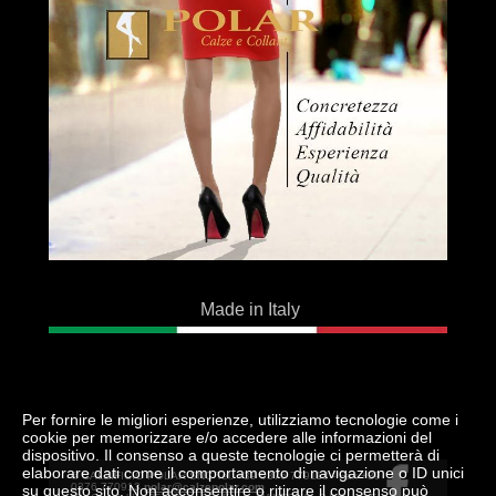
Made in Italy
Per fornire le migliori esperienze, utilizziamo tecnologie come i
cookie per memorizzare e/o accedere alle informazioni del
dispositivo. Il consenso a queste tecnologie ci permetterà di
elaborare dati come il comportamento di navigazione o ID unici
© CALZIFICIO POLAR SNC Tel. +39 0376 779113 - Fax +39
0376 770913
polar@calzepolar.com
su questo sito. Non acconsentire o ritirare il consenso può